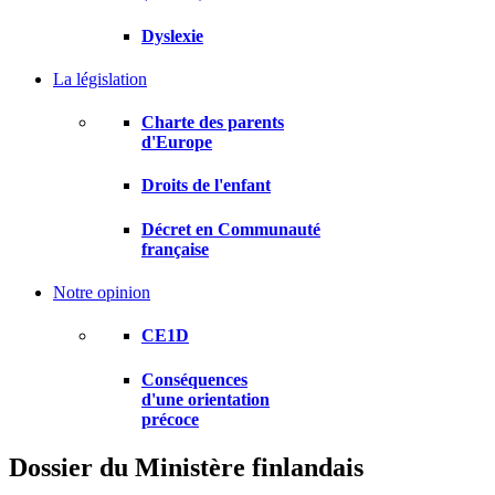
Dyslexie
La législation
Charte des parents
d'Europe
Droits de l'enfant
Décret en Communauté
française
Notre opinion
CE1D
Conséquences
d'une orientation
précoce
Dossier du Ministère finlandais