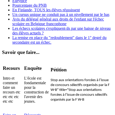
Eurydice
Pourcentage du PNB
En Finlande, TOUS les élèves réussissent
Un cursus unique ne conduit pas à un nivellement par le bas
Avis du délégué général aux droits de l'enfant sur l'échec
scolaire en Belgique francophone
Les échecs scolaires s'expliquent-ils par une baisse de niveau
des élèves actuels ?
La remise en place du "redoublement" dans le 1° degré du
secondaire est un échec.
Savoir que faire...
Recours
Enquête
Pétition
Intro et
L'école est
Stop aux orientations forcées à l’issue
comment
fondamentale
de concours sélectifs organisés par la F
faire un
pour la
W-B" title="Stop aux orientations
recours etc
construction de
forcées à l’issue de concours sélectifs
etc etc etc
l'avenir des
organisés par la F W-B
etc etc
jeunes.