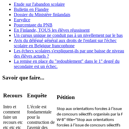
Etude sur l'abandon scolaire
Bulletin en Flandre
Dossier du Ministère finlandais
Eurydice
Pourcentage du PNB
En Finlande, TOUS les élèves réussissent
Un cursus unique ne conduit pas à un nivellement par le bas
Avis du délégué général aux droits de l'enfant sur l'échec
scolaire en Belgique francophone
Les échecs scolaires s'expliquent-ils par une baisse de niveau
des élèves actuels ?
La remise en place du "redoublement" dans le 1° degré du
secondaire est un échec.
Savoir que faire...
Recours
Enquête
Pétition
Intro et
L'école est
Stop aux orientations forcées à l’issue
comment
fondamentale
de concours sélectifs organisés par la F
faire un
pour la
W-B" title="Stop aux orientations
recours etc
construction de
forcées à l’issue de concours sélectifs
etc etc etc
l'avenir des