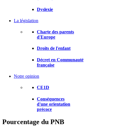
Dyslexie
La législation
Charte des parents
d'Europe
Droits de l'enfant
Décret en Communauté
française
Notre opinion
CE1D
Conséquences
d'une orientation
précoce
Pourcentage du PNB