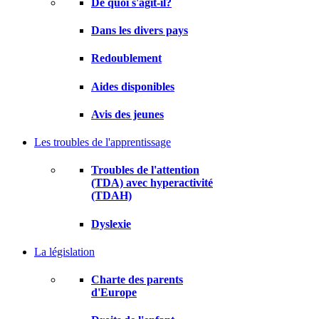
De quoi s'agit-il?
Dans les divers pays
Redoublement
Aides disponibles
Avis des jeunes
Les troubles de l'apprentissage
Troubles de l'attention
(TDA) avec hyperactivité
(TDAH)
Dyslexie
La législation
Charte des parents
d'Europe