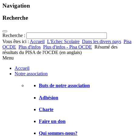
Navigation
Recherche
Recherche :
Vous êtes ici :
Accueil
L'Echec Scolaire
Dans les divers pays
Pisa
OCDE
Plus d'infos
Plus d'infos - Pisa OCDE
Résumé des
résultats du PISA de l'OCDE (en anglais)
Menu
Accueil
Notre association
Buts de notre association
Adhésion
Charte
Faire un don
Qui sommes-nous?