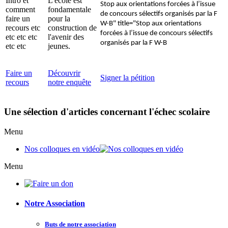
Intro et
L'école est
Stop aux orientations forcées à l’issue
comment
fondamentale
de concours sélectifs organisés par la F
faire un
pour la
W-B" title="Stop aux orientations
recours etc
construction de
forcées à l’issue de concours sélectifs
etc etc etc
l'avenir des
organisés par la F W-B
etc etc
jeunes.
Faire un
Découvrir
Signer la pétition
recours
notre enquête
Une sélection d'articles concernant l'échec scolaire
Menu
Nos colloques en vidéo
Menu
Notre Association
Buts de notre association