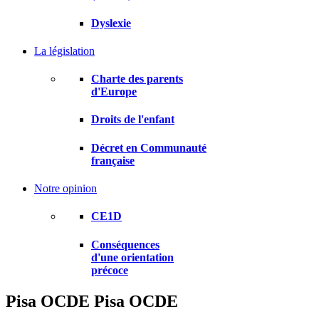
Dyslexie
La législation
Charte des parents
d'Europe
Droits de l'enfant
Décret en Communauté
française
Notre opinion
CE1D
Conséquences
d'une orientation
précoce
Pisa OCDE
Pisa OCDE