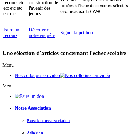
W-B" title="Stop aux orientations
recours etc
construction de
forcées à l’issue de concours sélectifs
etc etc etc
l'avenir des
organisés par la F W-B
etc etc
jeunes.
Faire un
Découvrir
Signer la pétition
recours
notre enquête
Une sélection d'articles concernant l'échec scolaire
Menu
Nos colloques en vidéo
Menu
Notre Association
Buts de notre association
Adhésion