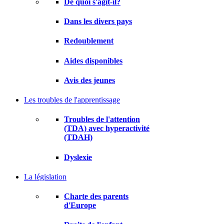
De quoi s'agit-il?
Dans les divers pays
Redoublement
Aides disponibles
Avis des jeunes
Les troubles de l'apprentissage
Troubles de l'attention
(TDA) avec hyperactivité
(TDAH)
Dyslexie
La législation
Charte des parents
d'Europe