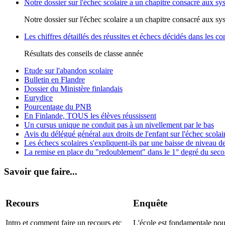
Notre dossier sur l'échec scolaire a un chapitre consacré aux sy
Notre dossier sur l'échec scolaire a un chapitre consacré aux sy
Les chiffres détaillés des réussites et échecs décidés dans les c
Résultats des conseils de classe année
Etude sur l'abandon scolaire
Bulletin en Flandre
Dossier du Ministère finlandais
Eurydice
Pourcentage du PNB
En Finlande, TOUS les élèves réussissent
Un cursus unique ne conduit pas à un nivellement par le bas
Avis du délégué général aux droits de l'enfant sur l'échec scol
Les échecs scolaires s'expliquent-ils par une baisse de niveau de
La remise en place du "redoublement" dans le 1° degré du seco
Savoir que faire...
Recours
Enquête
Intro et comment faire un recours etc
L'école est fondamentale pou