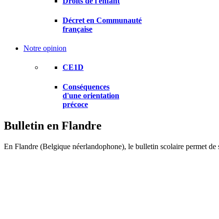
Droits de l'enfant
Décret en Communauté
française
Notre opinion
CE1D
Conséquences
d'une orientation
précoce
Bulletin en Flandre
En Flandre (Belgique néerlandophone), le bulletin scolaire permet de si