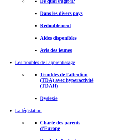
De quoi s'agit-il?
Dans les divers pays
Redoublement
Aides disponibles
Avis des jeunes
Les troubles de l'apprentissage
Troubles de l'attention
(TDA) avec hyperactivité
(TDAH)
Dyslexie
La législation
Charte des parents
d'Europe