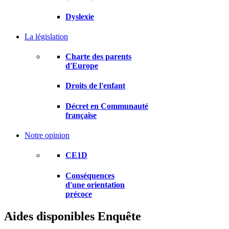
Dyslexie
La législation
Charte des parents
d'Europe
Droits de l'enfant
Décret en Communauté
française
Notre opinion
CE1D
Conséquences
d'une orientation
précoce
Aides disponibles
Enquête