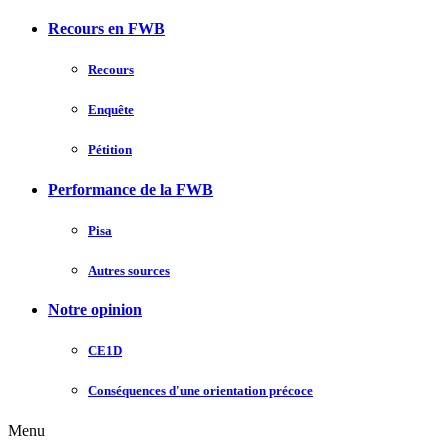
Recours en FWB
Recours
Enquête
Pétition
Performance de la FWB
Pisa
Autres sources
Notre opinion
CE1D
Conséquences d'une orientation précoce
Menu