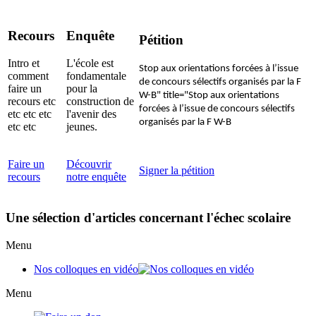
Recours
Enquête
Pétition
Intro et
L'école est
Stop aux orientations forcées à l’issue
comment
fondamentale
de concours sélectifs organisés par la F
faire un
pour la
W-B" title="Stop aux orientations
recours etc
construction de
forcées à l’issue de concours sélectifs
etc etc etc
l'avenir des
organisés par la F W-B
etc etc
jeunes.
Faire un
Découvrir
Signer la pétition
recours
notre enquête
Une sélection d'articles concernant l'échec scolaire
Menu
Nos colloques en vidéo
Menu