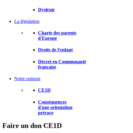
Dyslexie
La législation
Charte des parents
d'Europe
Droits de l'enfant
Décret en Communauté
française
Notre opinion
CE1D
Conséquences
d'une orientation
précoce
Faire un don
CE1D