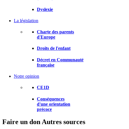
Dyslexie
La législation
Charte des parents
d'Europe
Droits de l'enfant
Décret en Communauté
française
Notre opinion
CE1D
Conséquences
d'une orientation
précoce
Faire un don
Autres sources