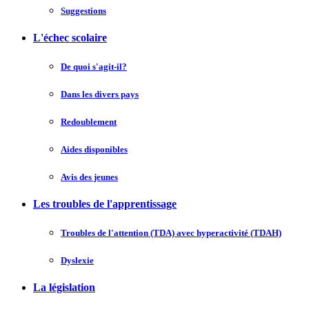
Suggestions
L'échec scolaire
De quoi s'agit-il?
Dans les divers pays
Redoublement
Aides disponibles
Avis des jeunes
Les troubles de l'apprentissage
Troubles de l'attention (TDA) avec hyperactivité (TDAH)
Dyslexie
La législation