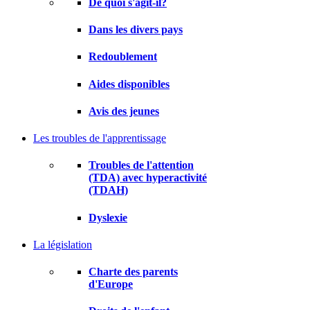
De quoi s'agit-il?
Dans les divers pays
Redoublement
Aides disponibles
Avis des jeunes
Les troubles de l'apprentissage
Troubles de l'attention
(TDA) avec hyperactivité
(TDAH)
Dyslexie
La législation
Charte des parents
d'Europe